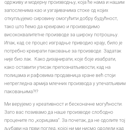
одрживу и модерну производњу, која ће нама и нашим
запосленима као и узгајивачима стоке од којих
откупљујемо сировину омогућити добру будућност,
тако што ћемо да креирамо и производимо
висококвалитетне производе за широку потрошњу.
Ипак, кад се процес изградње приводио крају, било је
потребно креирати паковање за производе. Задатак
није био лак. Како дизајнирати, које боје изабрати,
како оставити утисак препознатљивости, кад на
полицама и рафовима продавница хране већ стоји
непрегледна армија млечних производа у упечатљивим
паковањима?!?
Ми верујемо у креативност и бесконачне могућности.
Зато вас позивамо да наше производе слободно
процените по „корицама“. За почетак, да не одолите тој
љубави на први поглед, којој ни ми нисмо одолели кад