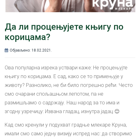
Да ли процењујете књигу по
корицама?
Објављено: 18.02.2021.
Ова популарна изрека уствари каже: Не процењујте
књигу по корицама. Е сад, како се то примењује у
животу? Разнолико, не би било погрешно рећи. Често
смо очарани спољашњом лепотом, па не
размишљамо о садржају. Наш народ за то има и
згодну узречицу: Извана гладац, изнутра јадац 😊
Кад смо кренули у подухват градње млекаре Круна,
имали смо само једну визију испред нас: да створимо