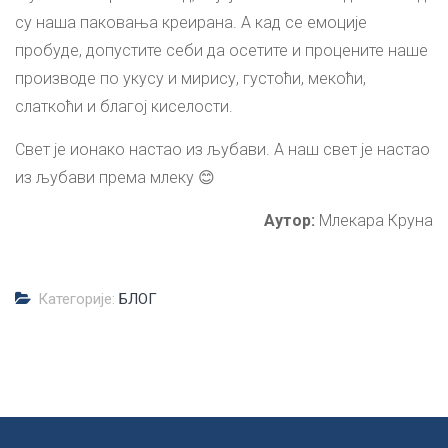
су наша паковања креирана. А кад се емоције
пробуде, допустите себи да осетите и процените наше
производе по укусу и мирису, густоћи, мекоћи,
слаткоћи и благој киселости.
Свет је ионако настао из љубави. А наш свет је настао
из љубави према млеку 😊
Аутор:
Млекара Круна
Категорије:
БЛОГ